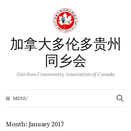
Skip
to
content
加拿大多伦多贵州
同乡会
Guizhou Community Association of Canada
Search
for:
MENU
Month:
January 2017