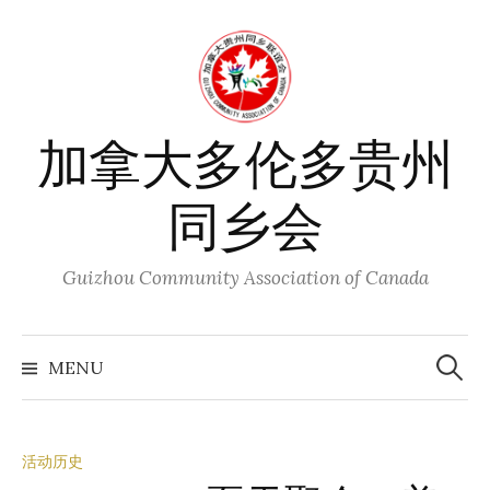
Skip
to
content
加拿大多伦多贵州
同乡会
Guizhou Community Association of Canada
Search
for:
MENU
活动历史