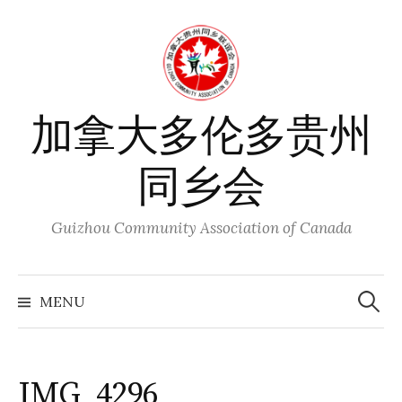
Skip
to
content
加拿大多伦多贵州
同乡会
Guizhou Community Association of Canada
Search
for:
MENU
IMG_4296