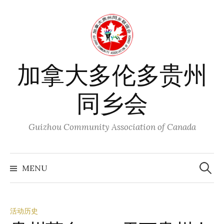
Skip
to
content
加拿大多伦多贵州
同乡会
Guizhou Community Association of Canada
Search
for:
MENU
活动历史