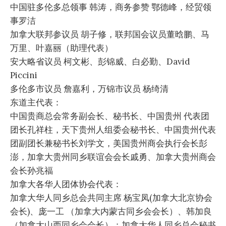
中国驻多伦多总领事 韩涛，商务参赞 鄂德峰，经贸领
事罗洁
加拿大联邦参议员 胡子修，联邦国会议员董晗鹏、马
万里、叶嘉丽（助理代表）
安大略省议员 柯文彬、彭锦威、白必勤、David
Piccini
多伦多市议员 詹嘉利，万锦市议员 杨绮清
东道主代表：
中国贵商总会常务副会长、秘书长、中国贵州 代表团
团长孔祥柱，天下贵州人组委会秘书长、中国贵州代表
团副团长兼秘书长刘学文，美国贵州商会执行会长彭
澎，加拿大贵州同乡联谊会会长戚勇、加拿大贵州商会
会长孙兆福
加拿大各华人团体协会代表：
加拿大华人同乡总会共同主席 杨宝凤(加拿大北京协会
会长)、庞一工 （加拿大内蒙古同乡会会长）、韩加良
（加拿大山西同乡会会长）；加拿大华人同乡总会秘书