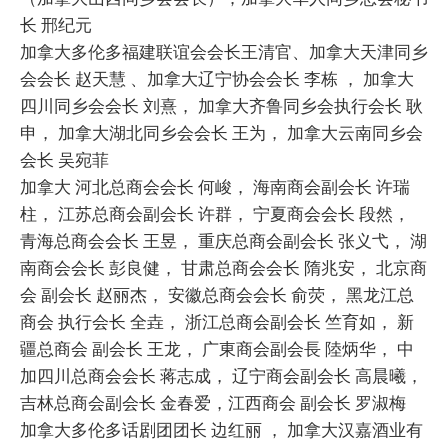
长 邢纪元
加拿大多伦多福建联谊会会长王清官、加拿大天津同乡
会会长 赵天慧 、加拿大辽宁协会会长 李栋 ， 加拿大
四川同乡会会长 刘熹， 加拿大齐鲁同乡会执行会长 耿
申， 加拿大湖北同乡会会长 王为， 加拿大云南同乡会
会长 吴宛菲
加拿大 河北总商会会长 何峻， 海南商会副会长 许瑞
柱， 江苏总商会副会长 许群， 宁夏商会会长 段然，
青海总商会会长 王昱， 重庆总商会副会长 张义弋， 湖
南商会会长 彭良健， 甘肃总商会会长 隋兆安， 北京商
会 副会长 赵丽杰， 安徽总商会会长 俞荧， 黑龙江总
商会 执行会长 全垚， 浙江总商会副会长 竺育如， 新
疆总商会 副会长 王龙， 广東商会副会長 陸炳华， 中
加四川总商会会长 蒋志成， 辽宁商会副会长 高晨曦，
吉林总商会副会长 金春爱，江西商会 副会长 罗淑梅
加拿大多伦多话剧团团长 边红丽 ， 加拿大汉嘉酒业有