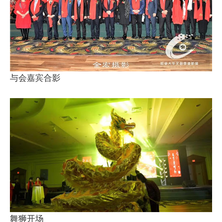
与会嘉宾合影
舞狮开场