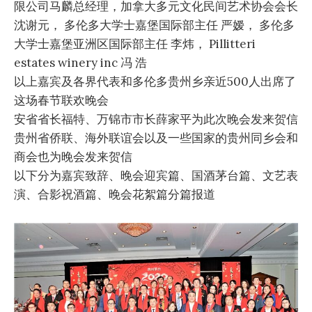
限公司马麟总经理，加拿大多元文化民间艺术协会会长
沈谢元， 多伦多大学士嘉堡国际部主任 严嫒， 多伦多
大学士嘉堡亚洲区国际部主任 李炜， Pillitteri
estates winery inc 冯 浩
以上嘉宾及各界代表和多伦多贵州乡亲近500人出席了
这场春节联欢晚会
安省省长福特、万锦市市长薛家平为此次晚会发来贺信
贵州省侨联、海外联谊会以及一些国家的贵州同乡会和
商会也为晚会发来贺信
以下分为嘉宾致辞、晚会迎宾篇、国酒茅台篇、文艺表
演、合影祝酒篇、晚会花絮篇分篇报道