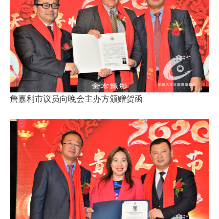
詹嘉利市议员向晚会主办方颁赠贺函