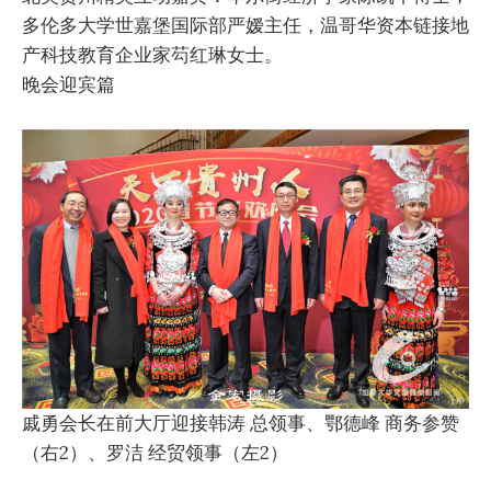
多伦多大学世嘉堡国际部严嫒主任，温哥华资本链接地
产科技教育企业家芶红琳女士。
晚会迎宾篇
戚勇会长在前大厅迎接韩涛 总领事、鄂德峰 商务参赞
（右2）、罗洁 经贸领事（左2）