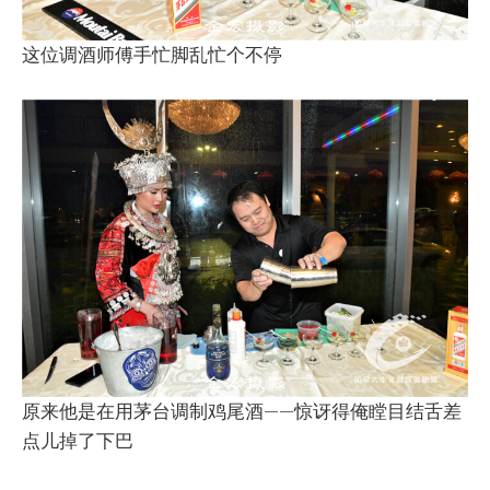
这位调酒师傅手忙脚乱忙个不停
原来他是在用茅台调制鸡尾酒——惊讶得俺瞠目结舌差
点儿掉了下巴