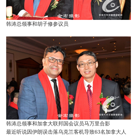
韩涛总领事和胡子修参议员
韩涛总领事和加拿大联邦国会议员马万里合影
最近听说因伊朗误击落乌克兰客机导致63名加拿大人