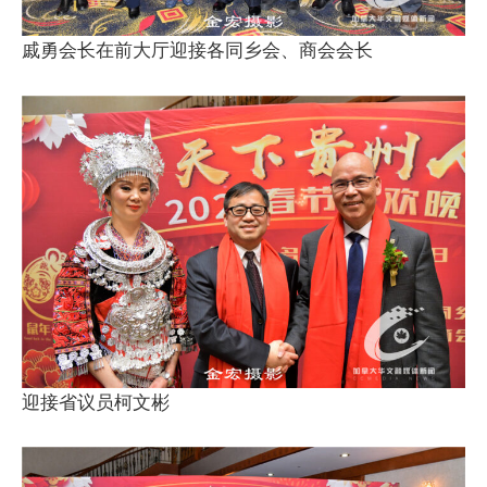
戚勇会长在前大厅迎接各同乡会、商会会长
迎接省议员柯文彬