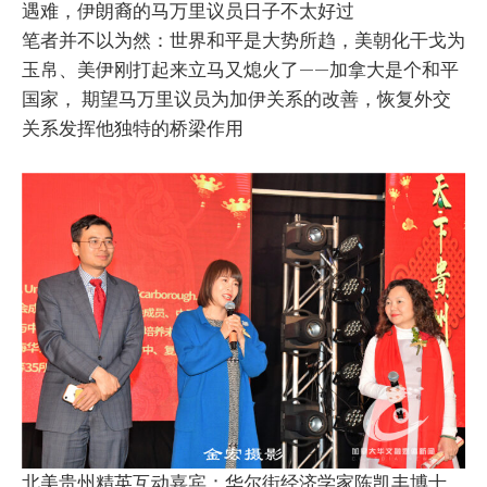
遇难，伊朗裔的马万里议员日子不太好过
笔者并不以为然：世界和平是大势所趋，美朝化干戈为
玉帛、美伊刚打起来立马又熄火了——加拿大是个和平
国家， 期望马万里议员为加伊关系的改善，恢复外交
关系发挥他独特的桥梁作用
北美贵州精英互动嘉宾：华尔街经济学家陈凯丰博士，