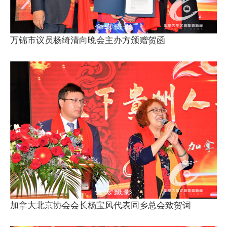
万锦市议员杨绮清向晚会主办方颁赠贺函
加拿大北京协会会长杨宝风代表同乡总会致贺词