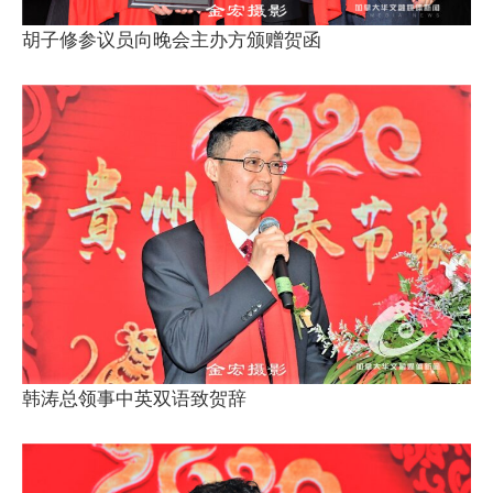
胡子修参议员向晚会主办方颁赠贺函
韩涛总领事中英双语致贺辞