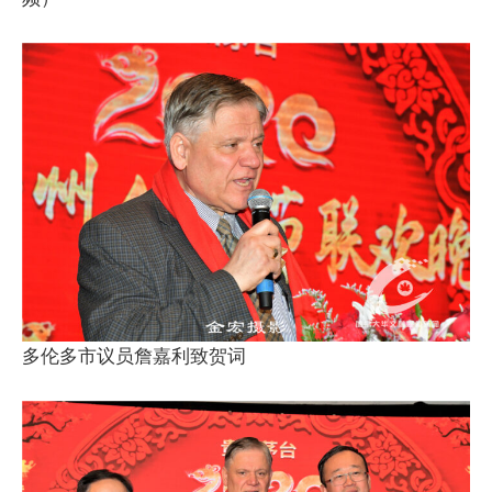
多伦多市议员詹嘉利致贺词